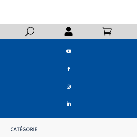
U






CATÉGORIE