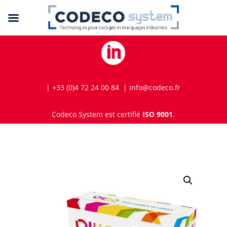

| +33 (0)4 72 24 00 84 | info@codeco.fr
Codeco System est certifié
ISO 9001
.