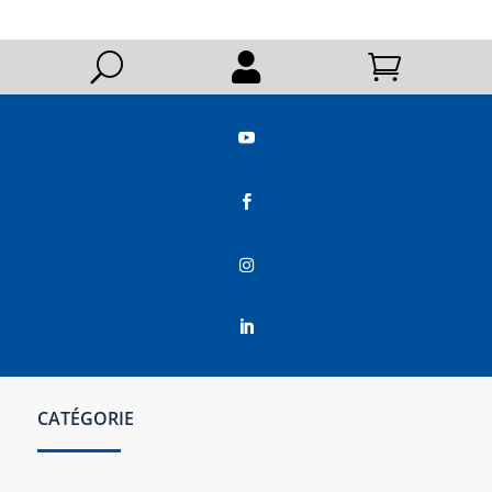
U






CATÉGORIE