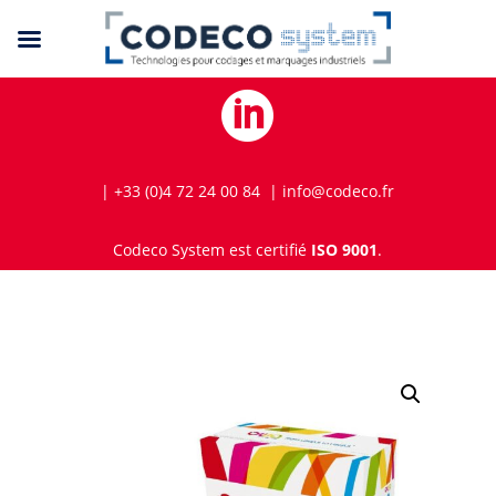

| +33 (0)4 72 24 00 84 | info@codeco.fr
Codeco System est certifié
ISO 9001
.