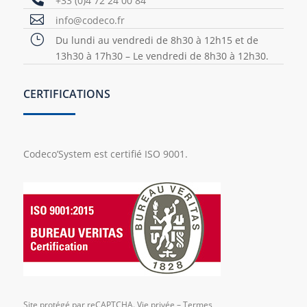
+33 (0)4 72 24 00 84

info@codeco.fr
}
Du lundi au vendredi de 8h30 à 12h15 et de
13h30 à 17h30 – Le vendredi de 8h30 à 12h30.
CERTIFICATIONS
Codeco’System est certifié ISO 9001.
Site protégé par reCAPTCHA.
Vie privée
–
Termes