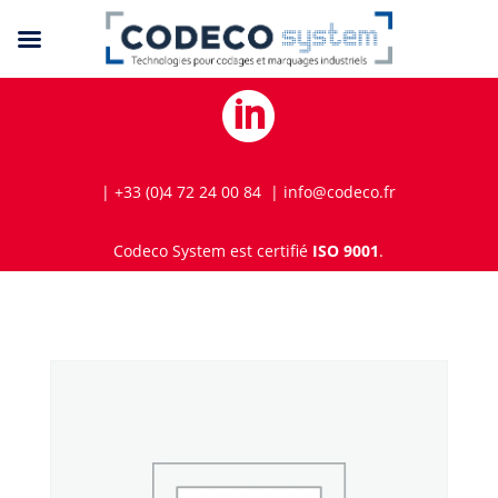

| +33 (0)4 72 24 00 84 | info@codeco.fr
Codeco System est certifié
ISO 9001
.