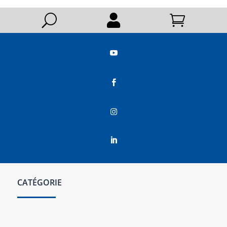
U






CATÉGORIE