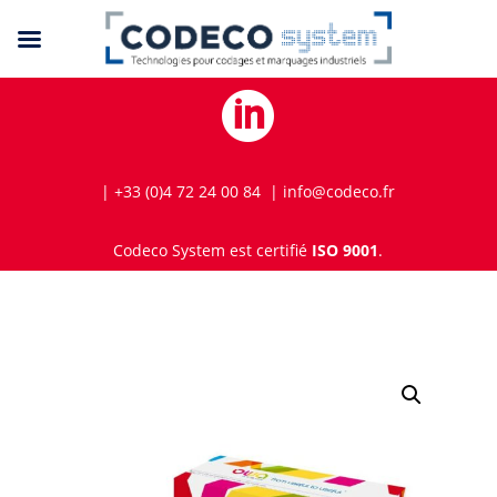

| +33 (0)4 72 24 00 84 | info@codeco.fr
Codeco System est certifié
ISO 9001
.