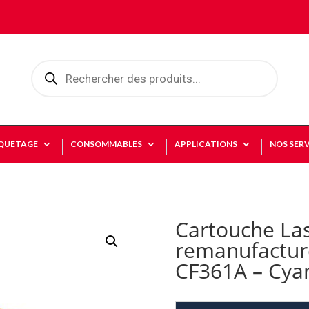
Recherche
de
produits
IQUETAGE
CONSOMMABLES
APPLICATIONS
NOS SERV
Cartouche La
remanufactur
CF361A – Cya