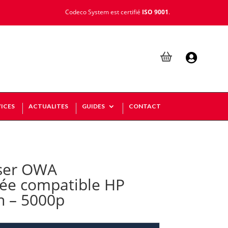
Codeco System est certifié
ISO 9001
.

ICES
ACTUALITES
GUIDES
CONTACT
ser OWA
ée compatible HP
n – 5000p