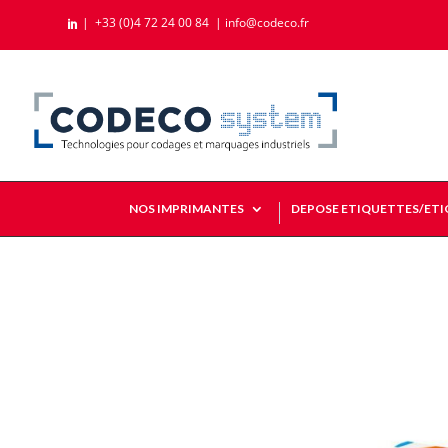
|
+33 (0)4 72 24 00 84
|
info@codeco.fr

NOS IMPRIMANTES
DEPOSE ETIQUETTES/ET