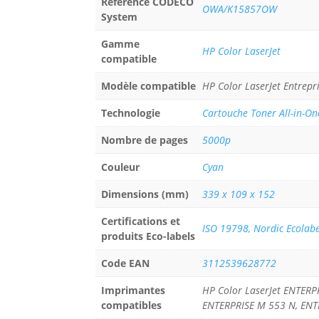
Référence CODECO
OWA/K15857OW
System
Gamme
HP Color LaserJet
compatible
Modèle compatible
HP Color LaserJet Entrepr
Technologie
Cartouche Toner All-in-On
Nombre de pages
5000p
Couleur
Cyan
Dimensions (mm)
339 x 109 x 152
Certifications et
ISO 19798, Nordic Ecolabe
produits Eco-labels
Code EAN
3112539628772
Imprimantes
HP Color LaserJet ENTER
compatibles
ENTERPRISE M 553 N, ENT