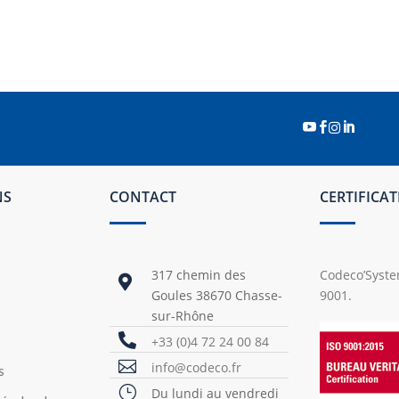




NS
CONTACT
CERTIFICA
317 chemin des
Codeco’System

Goules 38670 Chasse-
9001.
sur-Rhône

+33 (0)4 72 24 00 84

info@codeco.fr
s
}
Du lundi au vendredi