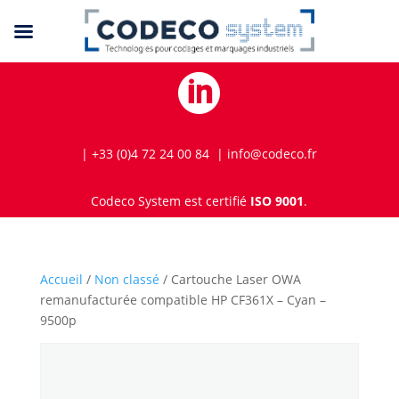

| +33 (0)4 72 24 00 84 | info@codeco.fr
Codeco System est certifié
ISO 9001
.
Accueil
/
Non classé
/ Cartouche Laser OWA
remanufacturée compatible HP CF361X – Cyan –
9500p