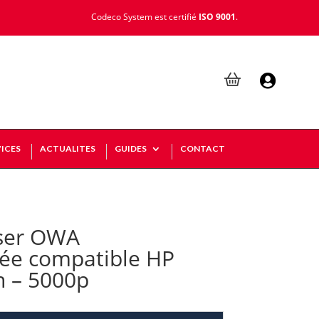
Codeco System est certifié
ISO 9001
.

ICES
ACTUALITES
GUIDES
CONTACT
ser OWA
ée compatible HP
n – 5000p