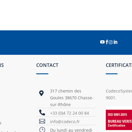




NS
CONTACT
CERTIFICA
317 chemin des
Codeco’System

Goules 38670 Chasse-
9001.
sur-Rhône

+33 (0)4 72 24 00 84

info@codeco.fr
s
}
Du lundi au vendredi