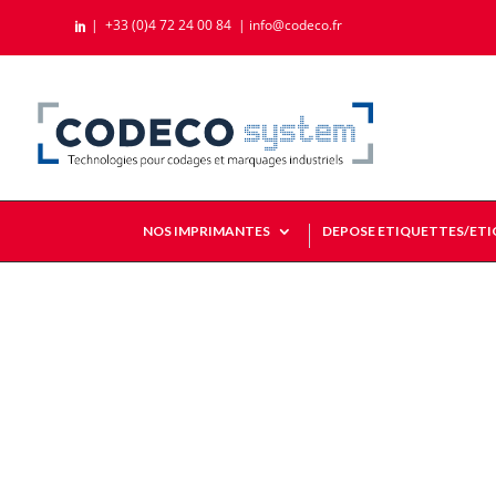
|
+33 (0)4 72 24 00 84
|
info@codeco.fr

NOS IMPRIMANTES
DEPOSE ETIQUETTES/ET