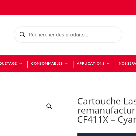
Recherche
de
produits
IQUETAGE
CONSOMMABLES
APPLICATIONS
NOS SERV
Cartouche La
remanufactur
CF411X – Cya