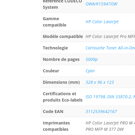
Référence CODECO
OWA/K15947OW
System
Gamme
HP Color LaserJet
compatible
Modèle compatible
HP Color LaserJet Pro MF
Technologie
Cartouche Toner All-in-On
Nombre de pages
5000p
Couleur
Cyan
Dimensions (mm)
328 x 96 x 123
Certifications et
ISO 19798, DIN 33870-2, 
produits Eco-labels
Code EAN
3112539642167
Imprimantes
HP Color LaserJet PRO 
compatibles
PRO MFP M 377 DW