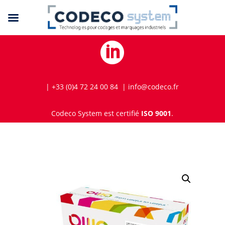

| +33 (0)4 72 24 00 84 | info@codeco.fr
Codeco System est certifié
ISO 9001
.