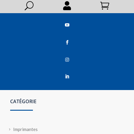
U






CATÉGORIE
Imprimantes