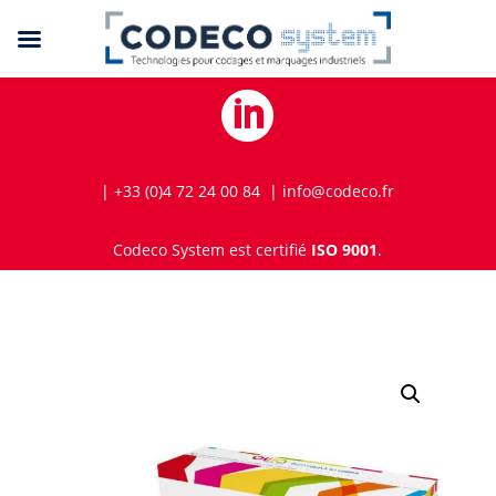

| +33 (0)4 72 24 00 84 | info@codeco.fr
Codeco System est certifié
ISO 9001
.