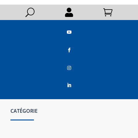
U






CATÉGORIE