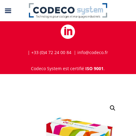

| +33 (0)4 72 24 00 84 | info@codeco.fr
Codeco System est certifié
ISO 9001
.