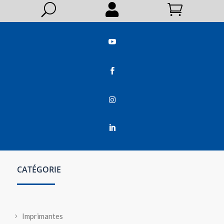
U






CATÉGORIE
Imprimantes