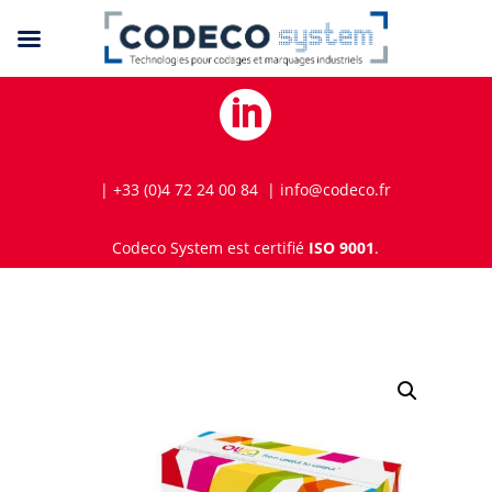

| +33 (0)4 72 24 00 84 | info@codeco.fr
Codeco System est certifié
ISO 9001
.