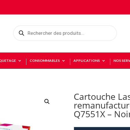
Recherche
de
produits
IQUETAGE
CONSOMMABLES
APPLICATIONS
NOS SERV
Cartouche La
remanufactur
Q7551X – Noi