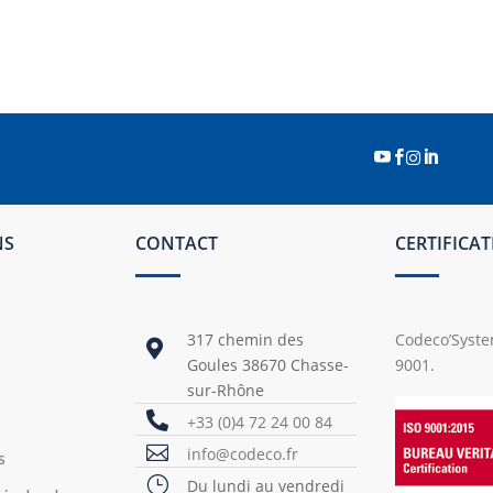




NS
CONTACT
CERTIFICA
317 chemin des
Codeco’System

Goules 38670 Chasse-
9001.
sur-Rhône

+33 (0)4 72 24 00 84

info@codeco.fr
s
}
Du lundi au vendredi