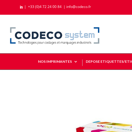
|
+33 (0)4 72 24 00 84
|
info@codeco.fr

NOS IMPRIMANTES
DEPOSE ETIQUETTES/ET