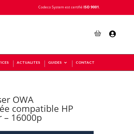
Codeco System est certifié
ISO 9001
.

ICES
ACTUALITES
GUIDES
CONTACT
ser OWA
ée compatible HP
r – 16000p