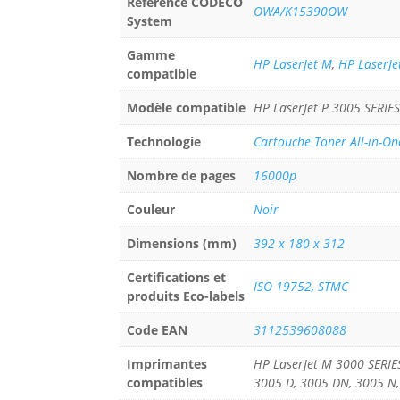
Référence CODECO
OWA/K15390OW
System
Gamme
HP LaserJet M
,
HP LaserJe
compatible
Modèle compatible
HP LaserJet P 3005 SERIE
Technologie
Cartouche Toner All-in-On
Nombre de pages
16000p
Couleur
Noir
Dimensions (mm)
392 x 180 x 312
Certifications et
ISO 19752, STMC
produits Eco-labels
Code EAN
3112539608088
Imprimantes
HP LaserJet M 3000 SERIE
compatibles
3005 D, 3005 DN, 3005 N,