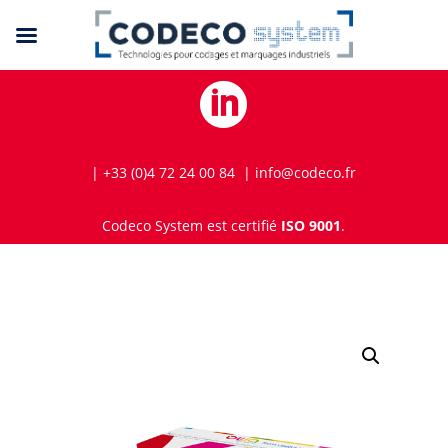

| +33 (0)4 72 24 00 84 | info@codeco.fr
Codeco System est certifié
ISO 9001
.