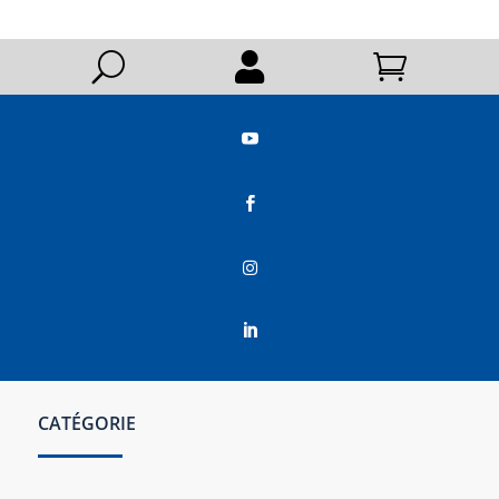
U






CATÉGORIE