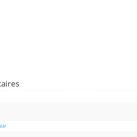
aires
46M