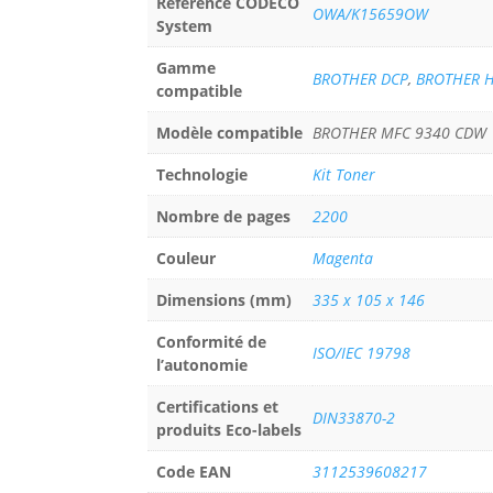
Référence CODECO
OWA/K15659OW
System
Gamme
BROTHER DCP
,
BROTHER 
compatible
Modèle compatible
BROTHER MFC 9340 CDW
Technologie
Kit Toner
Nombre de pages
2200
Couleur
Magenta
Dimensions (mm)
335 x 105 x 146
Conformité de
ISO/IEC 19798
l’autonomie
Certifications et
DIN33870-2
produits Eco-labels
Code EAN
3112539608217