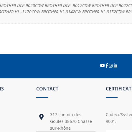
BROTHER DCP-9020CDW BROTHER DCP -9017CDW BROTHER DCP-9022C
ROTHER HL -3170CDW BROTHER HL-3142CW BROTHER HL-3152CDW B




NS
CONTACT
CERTIFICA
317 chemin des
Codeco’System

Goules 38670 Chasse-
9001.
sur-Rhône