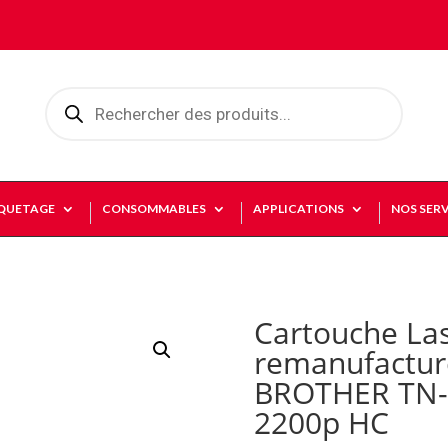
Recherche
de
produits
IQUETAGE
CONSOMMABLES
APPLICATIONS
NOS SERV
Cartouche La
remanufactur
BROTHER TN-
2200p HC