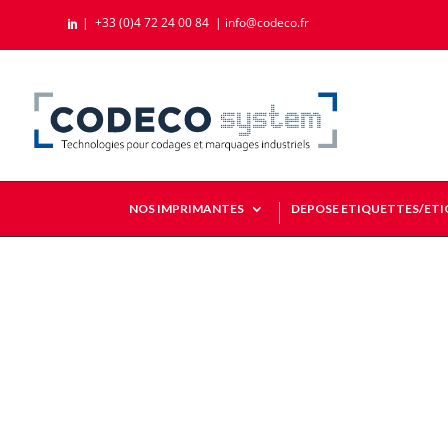
|
+33 (0)4 72 24 00 84
|
info@codeco.fr

NOS IMPRIMANTES
DEPOSE ETIQUETTES/ET