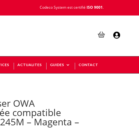
Codeco System est certifié
ISO 9001
.

ICES
ACTUALITES
GUIDES
CONTACT
ser OWA
ée compatible
245M – Magenta –