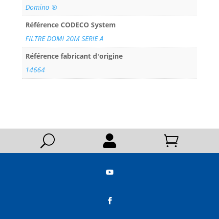
Domino ®
Référence CODECO System
FILTRE DOMI 20M SERIE A
Référence fabricant d'origine
14664
U



