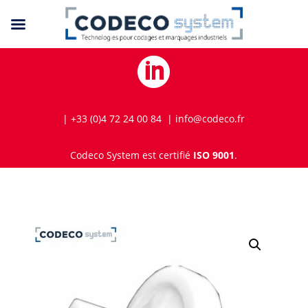

| +33 (0)4 72 24 00 84 | info@codeco.fr
Codeco System est certifié
ISO 9001
.