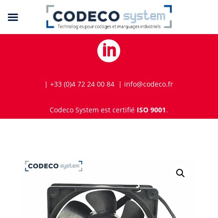

| +33 (0)4 72 24 00 84 | info@codeco.fr
Codeco System est certifié
ISO 9001
.