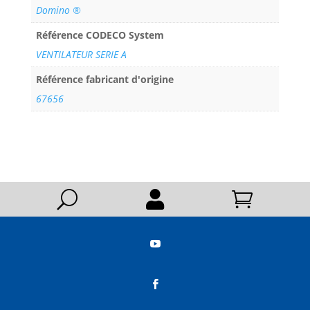
Domino ®
Référence CODECO System
VENTILATEUR SERIE A
Référence fabricant d'origine
67656
U



