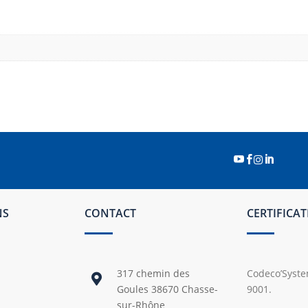




NS
CONTACT
CERTIFICA
317 chemin des
Codeco’System

Goules 38670 Chasse-
9001.
sur-Rhône