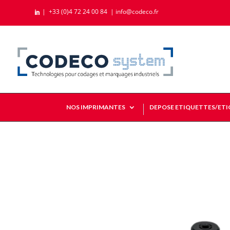
|
+33 (0)4 72 24 00 84
|
info@codeco.fr

NOS IMPRIMANTES
DEPOSE ETIQUETTES/ET