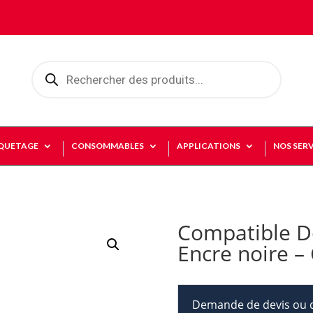
Recherche
de
produits
IQUETAGE
CONSOMMABLES
APPLICATIONS
NOS SERV
Compatible D
Encre noire –
Demande de devis ou d