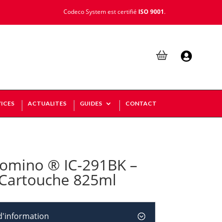
Codeco System est certifié
ISO 9001
.

ICES
ACTUALITES
GUIDES
CONTACT
omino ® IC-291BK –
 Cartouche 825ml
'information