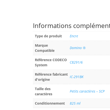
Informations complément
Type de produit
Encre
Marque
Domino ®
Compatible
Référence CODECO
C8291/6
System
Référence fabricant
IC-291BK
d'origine
Taille des
Petits caractères – SCP
caractères
Conditionnement
825 ml