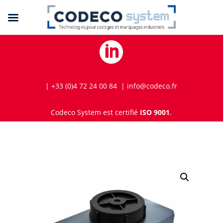

| +33 (0)4 72 24 00 84 | info@codeco.fr
Codeco System est certifié
ISO 9001
.