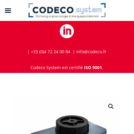

| +33 (0)4 72 24 00 84 | info@codeco.fr
Codeco System est certifié
ISO 9001
.