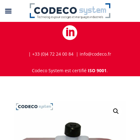

| +33 (0)4 72 24 00 84 | info@codeco.fr
Codeco System est certifié
ISO 9001
.