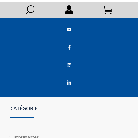
U






CATÉGORIE
Imprimantes