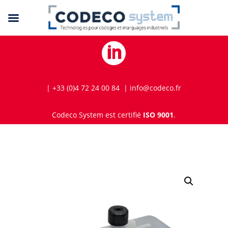

| +33 (0)4 72 24 00 84 | info@codeco.fr
Codeco System est certifié
ISO 9001
.