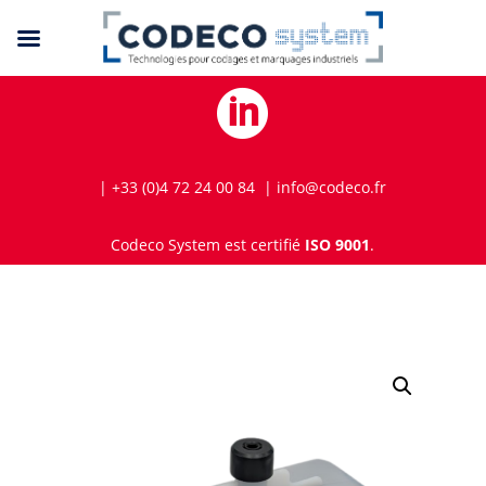

| +33 (0)4 72 24 00 84 | info@codeco.fr
Codeco System est certifié
ISO 9001
.