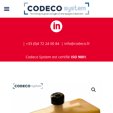

| +33 (0)4 72 24 00 84 | info@codeco.fr
Codeco System est certifié
ISO 9001
.