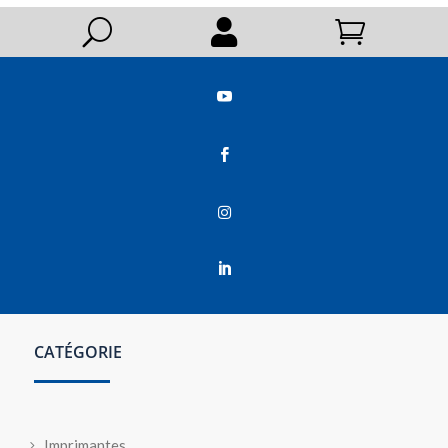
U






CATÉGORIE
Imprimantes