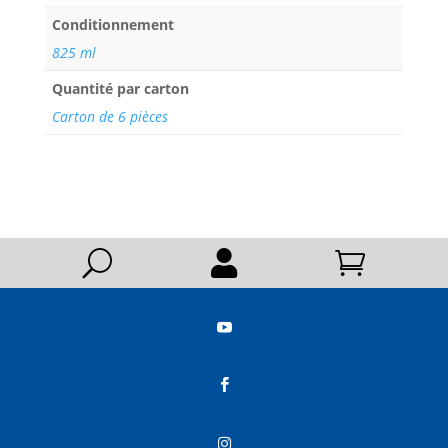
Conditionnement
825 ml
Quantité par carton
Carton de 6 pièces
U




