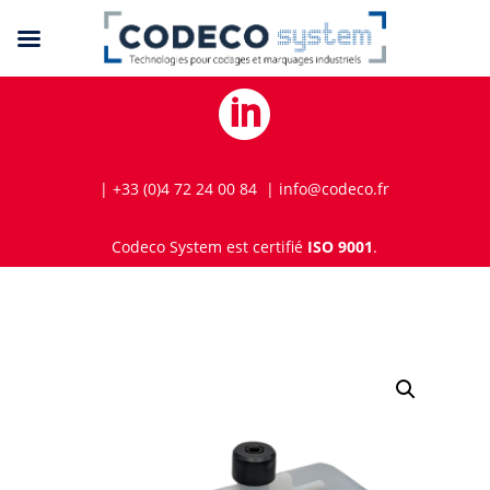

| +33 (0)4 72 24 00 84 | info@codeco.fr
Codeco System est certifié
ISO 9001
.