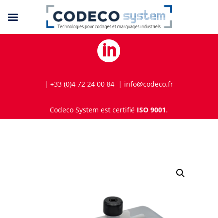

| +33 (0)4 72 24 00 84 | info@codeco.fr
Codeco System est certifié
ISO 9001
.