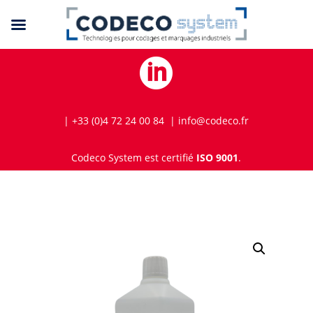

| +33 (0)4 72 24 00 84 | info@codeco.fr
Codeco System est certifié
ISO 9001
.