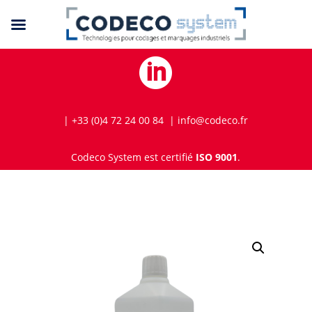

| +33 (0)4 72 24 00 84 | info@codeco.fr
Codeco System est certifié
ISO 9001
.