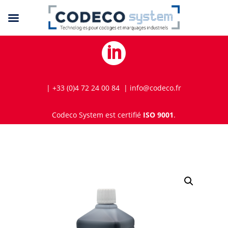

| +33 (0)4 72 24 00 84 | info@codeco.fr
Codeco System est certifié
ISO 9001
.