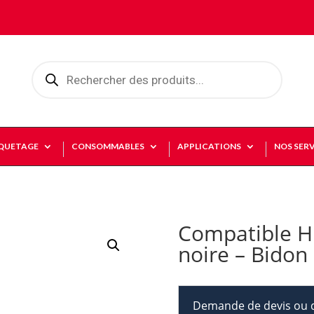
Recherche
de
produits
IQUETAGE
CONSOMMABLES
APPLICATIONS
NOS SERV
Compatible Hi
noire – Bidon
Demande de devis ou d