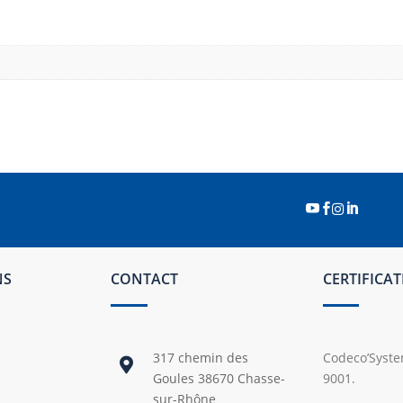




NS
CONTACT
CERTIFICA
317 chemin des
Codeco’System

Goules 38670 Chasse-
9001.
sur-Rhône