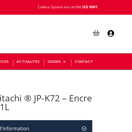
Codeco System est certifié
ISO 9001
.

ICES
ACTUALITES
GUIDES
CONTACT
tachi ® JP-K72 – Encre
 1L
'information