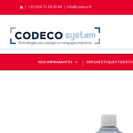
|
+33 (0)4 72 24 00 84
|
info@codeco.fr

NOS IMPRIMANTES
DEPOSE ETIQUETTES/ET