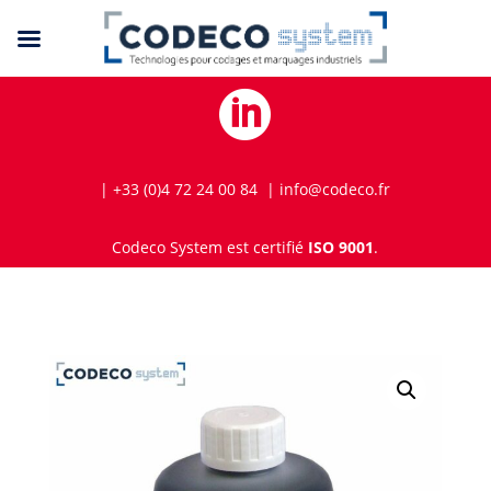

| +33 (0)4 72 24 00 84 | info@codeco.fr
Codeco System est certifié
ISO 9001
.