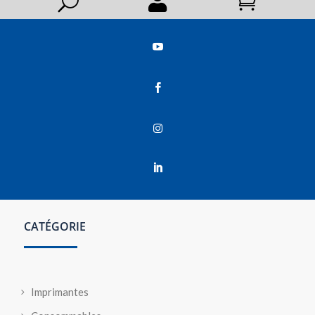
U






CATÉGORIE
Imprimantes