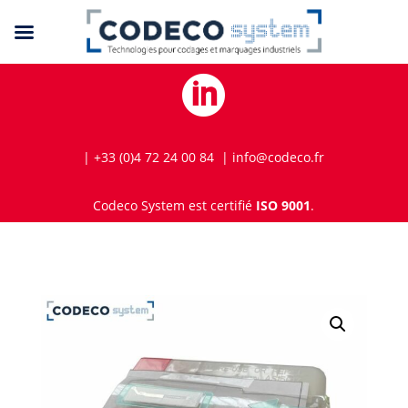

| +33 (0)4 72 24 00 84 | info@codeco.fr
Codeco System est certifié
ISO 9001
.