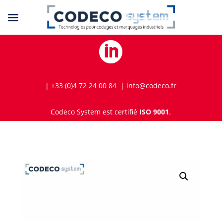

| +33 (0)4 72 24 00 84 | info@codeco.fr
Codeco System est certifié
ISO 9001
.