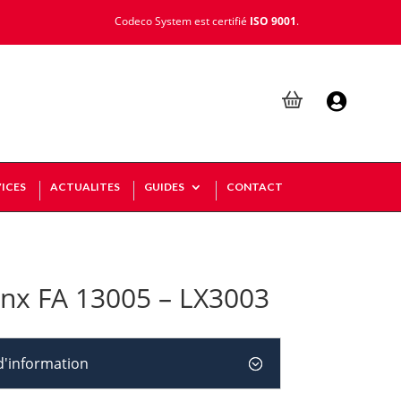
Codeco System est certifié
ISO 9001
.

ICES
ACTUALITES
GUIDES
CONTACT
inx FA 13005 – LX3003
'information