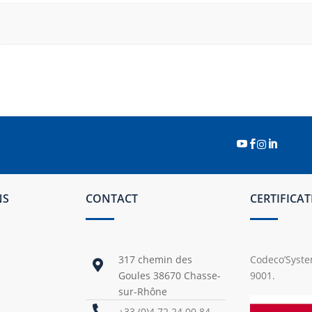




NS
CONTACT
CERTIFICA
317 chemin des
Codeco’System

Goules 38670 Chasse-
9001.
sur-Rhône

+33 (0)4 72 24 00 84