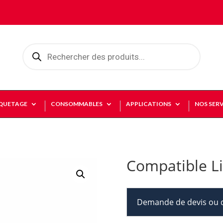
Recherche
de
produits
IQUETAGE
CONSOMMABLES
APPLICATIONS
NOS SERV
Compatible L
Demande de devis ou d