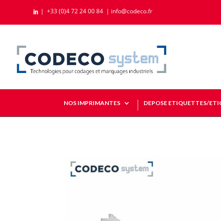
|
+33 (0)4 72 24 00 84
|
info@codeco.fr

NOS IMPRIMANTES
DEPOSE ETIQUETTES/ET