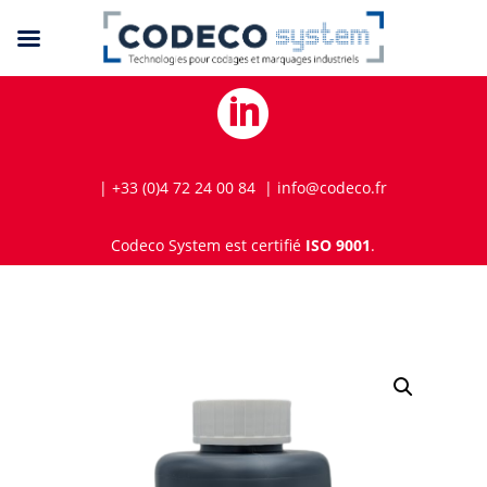

| +33 (0)4 72 24 00 84 | info@codeco.fr
Codeco System est certifié
ISO 9001
.