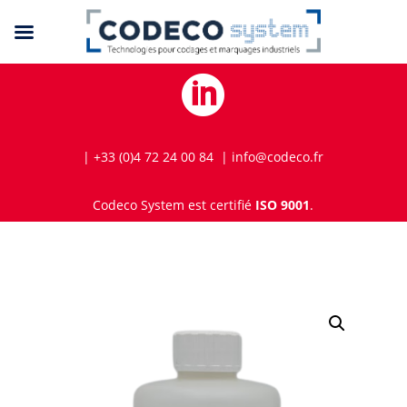

| +33 (0)4 72 24 00 84 | info@codeco.fr
Codeco System est certifié
ISO 9001
.