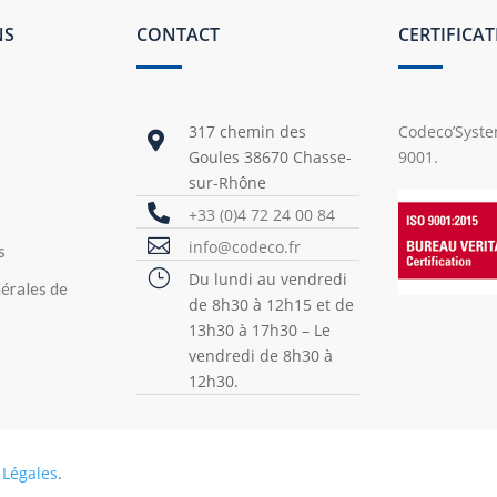
NS
CONTACT
CERTIFICA
317 chemin des
Codeco’System

Goules 38670 Chasse-
9001.
sur-Rhône

+33 (0)4 72 24 00 84

info@codeco.fr
s
}
Du lundi au vendredi
érales de
de 8h30 à 12h15 et de
13h30 à 17h30 – Le
vendredi de 8h30 à
12h30.
 Légales
.