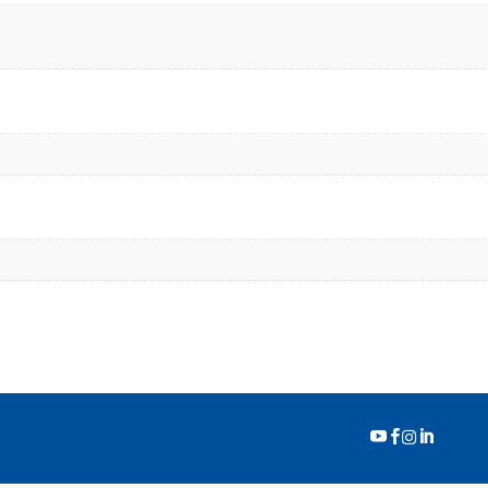



