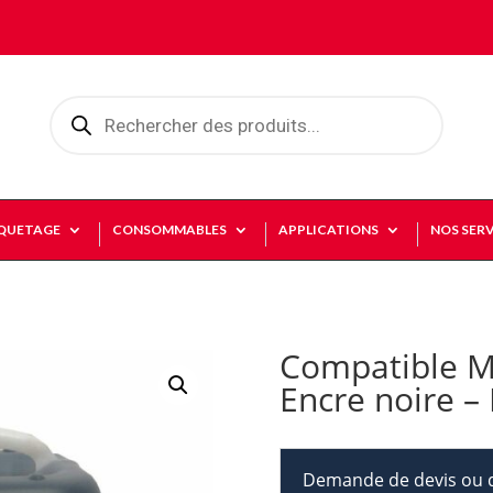
Recherche
de
produits
IQUETAGE
CONSOMMABLES
APPLICATIONS
NOS SERV
Compatible M
Encre noire –
Demande de devis ou d