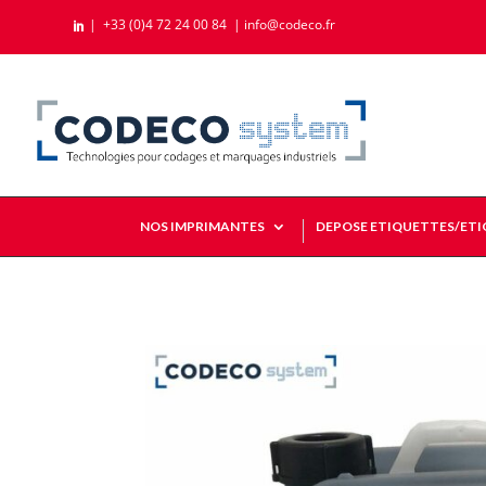
|
+33 (0)4 72 24 00 84
|
info@codeco.fr

NOS IMPRIMANTES
DEPOSE ETIQUETTES/ET