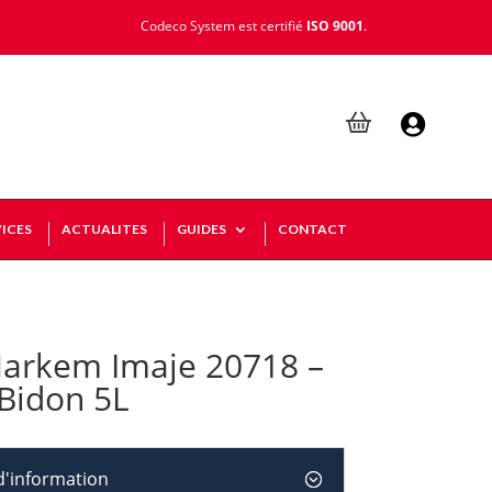
Codeco System est certifié
ISO 9001
.

ICES
ACTUALITES
GUIDES
CONTACT
arkem Imaje 20718 –
 Bidon 5L
'information