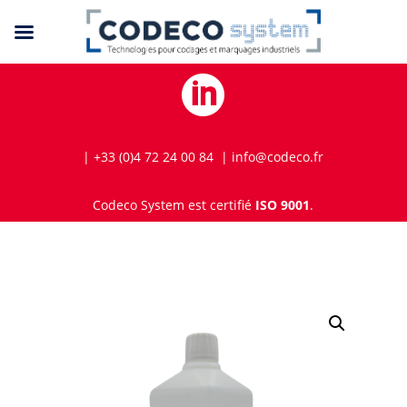

| +33 (0)4 72 24 00 84 | info@codeco.fr
Codeco System est certifié
ISO 9001
.