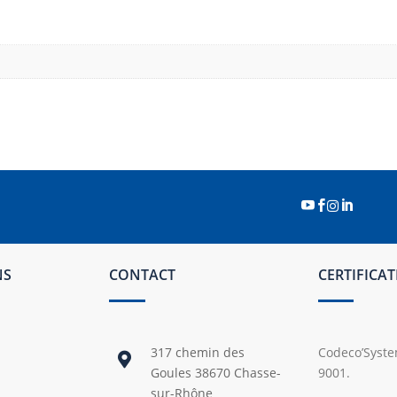




NS
CONTACT
CERTIFICA
317 chemin des
Codeco’System

Goules 38670 Chasse-
9001.
sur-Rhône