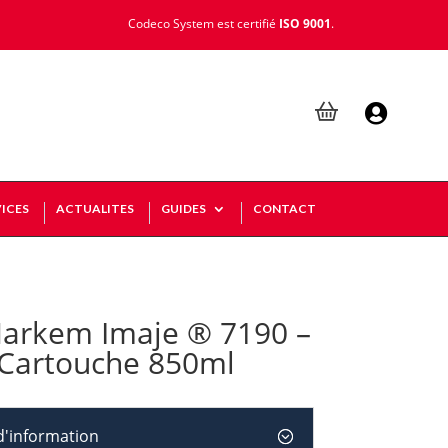
Codeco System est certifié
ISO 9001
.

ICES
ACTUALITES
GUIDES
CONTACT
arkem Imaje ® 7190 –
 Cartouche 850ml
'information