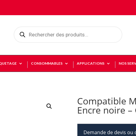
Recherche
de
produits
IQUETAGE
CONSOMMABLES
APPLICATIONS
NOS SERV
Compatible M
Encre noire –
Demande de devis ou d