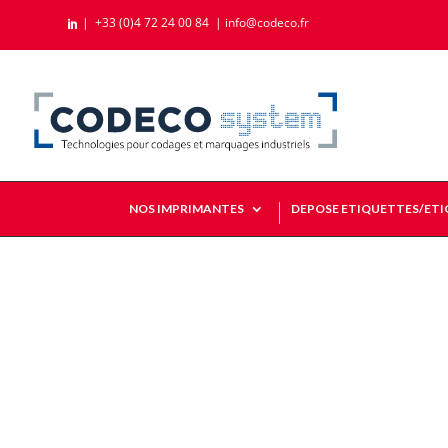
|
+33 (0)4 72 24 00 84
|
info@codeco.fr

NOS IMPRIMANTES
DEPOSE ETIQUETTES/ET