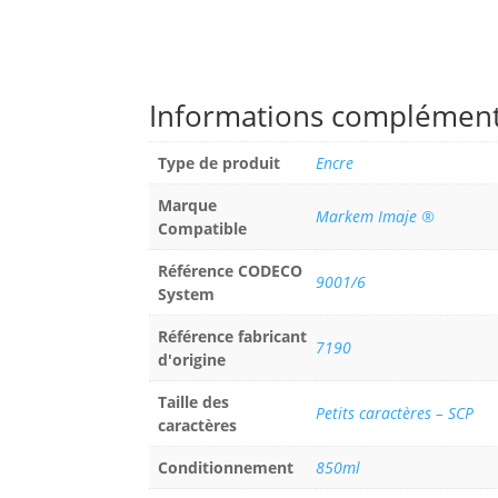
Informations complément
Type de produit
Encre
Marque
Markem Imaje ®
Compatible
Référence CODECO
9001/6
System
Référence fabricant
7190
d'origine
Taille des
Petits caractères – SCP
caractères
Conditionnement
850ml