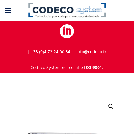

| +33 (0)4 72 24 00 84 | info@codeco.fr
Codeco System est certifié
ISO 9001
.