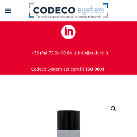

| +33 (0)4 72 24 00 84 | info@codeco.fr
Codeco System est certifié
ISO 9001
.