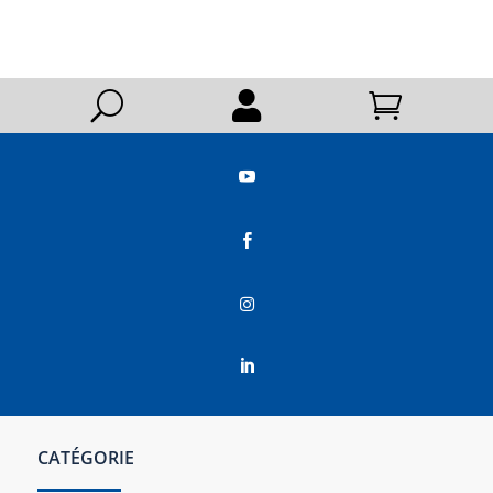
U






CATÉGORIE