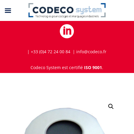

| +33 (0)4 72 24 00 84 | info@codeco.fr
Codeco System est certifié
ISO 9001
.