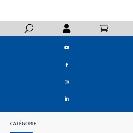
U






CATÉGORIE