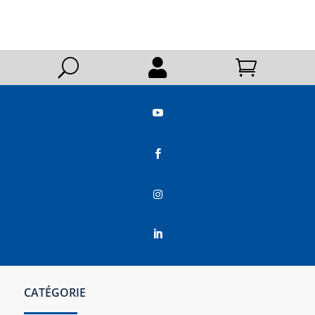
U






CATÉGORIE