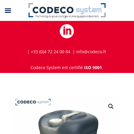

| +33 (0)4 72 24 00 84 | info@codeco.fr
Codeco System est certifié
ISO 9001
.