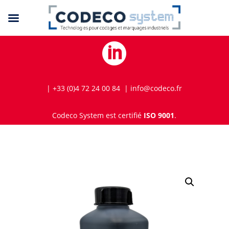

| +33 (0)4 72 24 00 84 | info@codeco.fr
Codeco System est certifié
ISO 9001
.