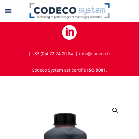

| +33 (0)4 72 24 00 84 | info@codeco.fr
Codeco System est certifié
ISO 9001
.