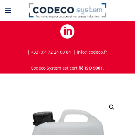

| +33 (0)4 72 24 00 84 | info@codeco.fr
Codeco System est certifié
ISO 9001
.