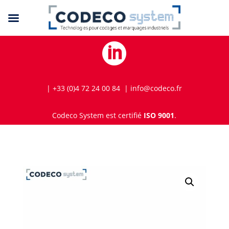

| +33 (0)4 72 24 00 84 | info@codeco.fr
Codeco System est certifié
ISO 9001
.