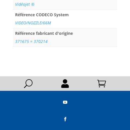
Vidéojet ®
Référence CODECO System
VIDEO/NOZZLE/66M
Référence fabricant d'origine
371675 = 370214
U



