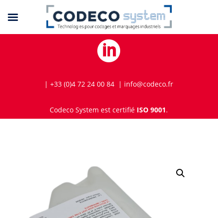

| +33 (0)4 72 24 00 84 | info@codeco.fr
Codeco System est certifié
ISO 9001
.