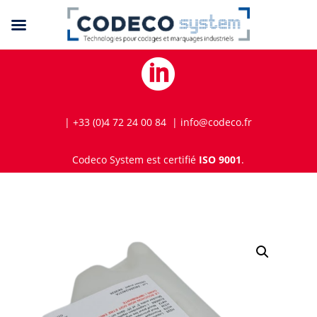

| +33 (0)4 72 24 00 84 | info@codeco.fr
Codeco System est certifié
ISO 9001
.