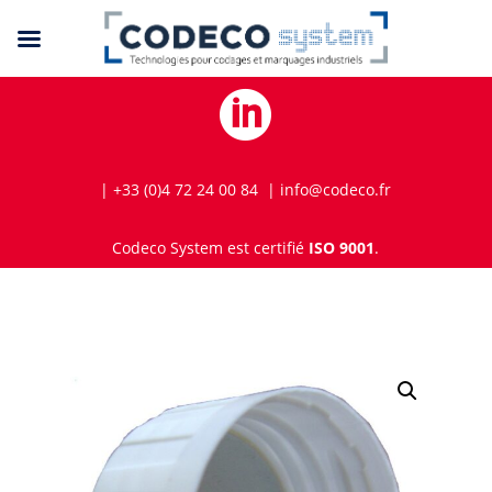

| +33 (0)4 72 24 00 84 | info@codeco.fr
Codeco System est certifié
ISO 9001
.